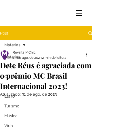
Post
Matérias
Revsita MChic
Matérias
23 de ago. de 2023
2 min de leitura
Dete Réus é agraciada com
Moda
o prêmio MC Brasil
Culinária
Internacional 2023!
Cinema
Atualizado:
31 de ago. de 2023
Estilo
Turismo
Música
Vida