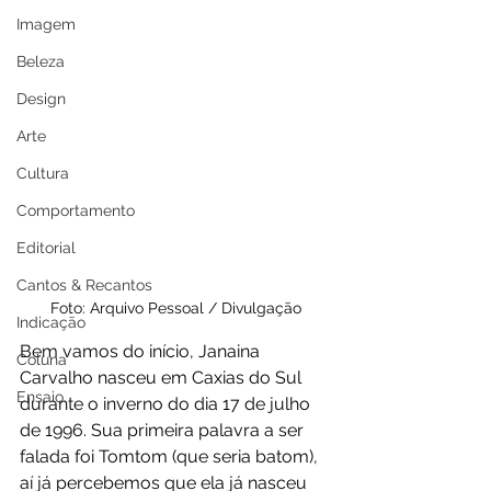
Imagem
Beleza
Design
Arte
Cultura
Comportamento
Editorial
Cantos & Recantos
Foto: Arquivo Pessoal / Divulgação
Indicação
Bem vamos do início, Janaina 
Coluna
Carvalho nasceu em Caxias do Sul 
Ensaio
durante o inverno do dia 17 de julho 
de 1996. Sua primeira palavra a ser 
falada foi Tomtom (que seria batom), 
aí já percebemos que ela já nasceu 