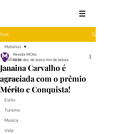
Post
Matérias
Revsita MChic
Matérias
14 de dez. de 2021
2 min de leitura
Janaina Carvalho é
Moda
agraciada com o prêmio
Culinária
Mérito e Conquista!
Cinema
Estilo
Turismo
Música
Vida