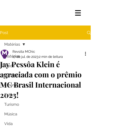
Post
Matérias
Revsita MChic
Matérias
17 de jul. de 2023
2 min de leitura
Jay Pessôa Klein é
Moda
agraciada com o prêmio
Culinária
MC Brasil Internacional
Cinema
2023!
Estilo
Turismo
Música
Vida