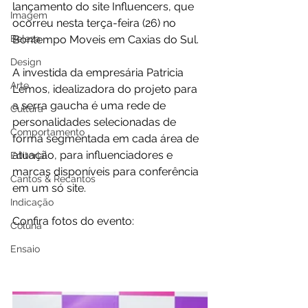
lançamento do site Influencers, que 
Imagem
ocorreu nesta terça-feira (26) no 
Beleza
Bontempo Moveis em Caxias do Sul.
Design
A investida da empresária Patricia 
Arte
Lemos, idealizadora do projeto para 
a serra gaucha é uma rede de 
Cultura
personalidades selecionadas de 
Comportamento
forma segmentada em cada área de 
atuação, para influenciadores e 
Editorial
marcas disponíveis para conferência 
Cantos & Recantos
em um só site.
Indicação
Confira fotos do evento:
Coluna
Ensaio