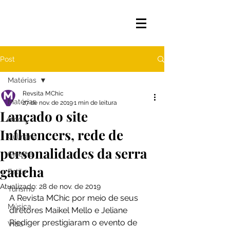
Post
Matérias
Revsita MChic
Matérias
27 de nov. de 2019
1 min de leitura
Lançado o site
Moda
Influencers, rede de
Culinária
personalidades da serra
Cinema
gaucha
Estilo
Atualizado:
28 de nov. de 2019
Turismo
A Revista MChic por meio de seus 
Música
diretores Maikel Mello e Jeliane 
Riediger prestigiaram o evento de 
Vida