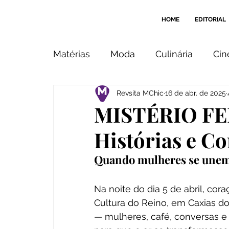
HOME
EDITORIAL
Matérias
Moda
Culinária
Ci
Revsita MChic
16 de abr. de 2025
Imagem
Beleza
Design
MISTÉRIO FE
Histórias e C
Cantos & Recantos
Indicação
Quando mulheres se unem 
Na noite do dia 5 de abril, co
Cultura do Reino, em Caxias do
— mulheres, café, conversas e