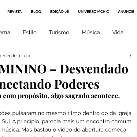
REVISTA
BLOG
EDIÇÃO 06
UNIVERSO MCHIC
ANUNCIE
nema
Estilo
Turismo
Música
Vida
4 min de leitura
Arte
Cultura
Comportamento
Editorial
MININO – Desvendado
onectando Poderes
Coluna
Ensaio
com propósito, algo sagrado acontece.
rações pulsaram no mesmo ritmo dentro do da Igreja 
 Sul. A princípio, parecia mais um encontro comum 
 música. Mas bastou o vídeo de abertura começar 