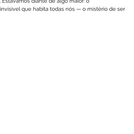
. Estávamos diante de algo maior: o 
visível que habita todas nós — o mistério de ser 