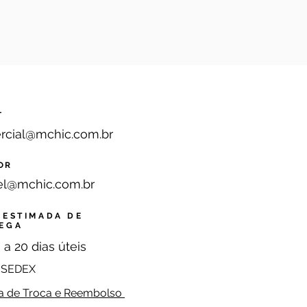
L
rcial@mchic.com.br
OR
el@mchic.com.br
 ESTIMADA DE
EGA
 a 20 dias úteis
 SEDEX
ica de Troca e Reembolso