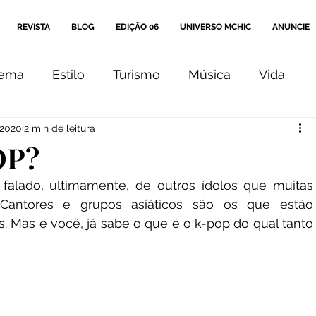
REVISTA
BLOG
EDIÇÃO 06
UNIVERSO MCHIC
ANUNCIE
nema
Estilo
Turismo
Música
Vida
 2020
2 min de leitura
Arte
Cultura
Comportamento
Editorial
OP?
alado, ultimamente, de outros ídolos que muitas 
Coluna
Ensaio
 Cantores e grupos asiáticos são os que estão 
 Mas e você, já sabe o que é o k-pop do qual tanto 