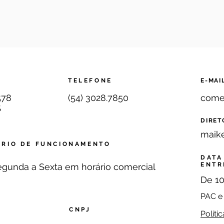
mento
Brasil
TELEFONE
E-MAI
578
(54) 3028.7850
come
S
DIRET
maik
RIO DE FUNCIONAMENTO
DATA
ENTR
gunda a Sexta em horário comercial
De 10
PAC e
CNPJ
Polít