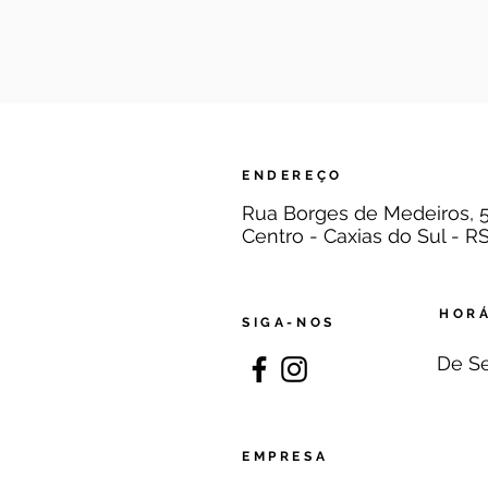
Gusttavo Lira: Um Ícone do Entreteni
Brasileiro Honrado com o Prêmio MC 
ENDEREÇO
Rua Borges de Medeiros, 
Centro - Caxias do Sul - R
HORÁ
SIGA-NOS
De Se
EMPRESA