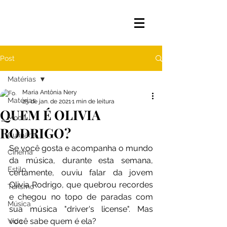
Post
Matérias
Maria Antônia Nery
Matérias
25 de jan. de 2021
1 min de leitura
QUEM É OLIVIA
Moda
RODRIGO?
Culinária
Se você gosta e acompanha o mundo 
Cinema
da música, durante esta semana, 
Estilo
certamente, ouviu falar da jovem 
Olivia Rodrigo, que quebrou recordes 
Turismo
e chegou no topo de paradas com 
Música
sua música "driver's license". Mas 
você sabe quem é ela?
Vida