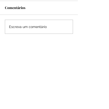
Comentários
GRAMMY 2021
GIRL FROM RIO
Escreva um comentário