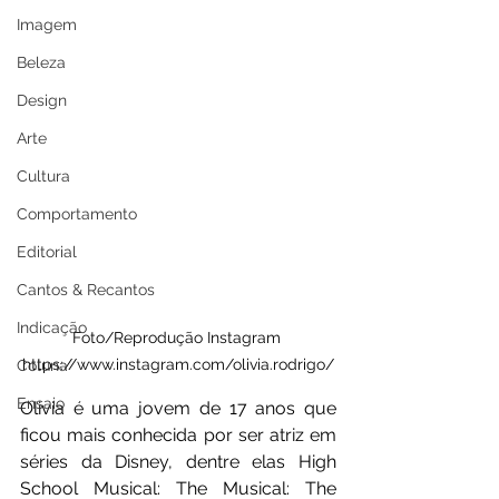
Imagem
Beleza
Design
Arte
Cultura
Comportamento
Editorial
Cantos & Recantos
Indicação
Foto/Reprodução Instagram 
https://www.instagram.com/olivia.rodrigo/
Coluna
Ensaio
Olivia é uma jovem de 17 anos que 
ficou mais conhecida por ser atriz em 
séries da Disney, dentre elas High 
School Musical: The Musical: The 