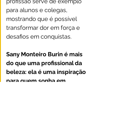
profissão serve de exemplo 
para alunos e colegas, 
mostrando que é possível 
transformar dor em força e 
desafios em conquistas.
Sany Monteiro Burin é mais 
do que uma profissional da 
beleza: ela é uma inspiração 
para quem sonha em 
superar adversidades e 
construir um futuro melhor. 
Com coragem e determinação, ela 
prova que, quando se trabalha com 