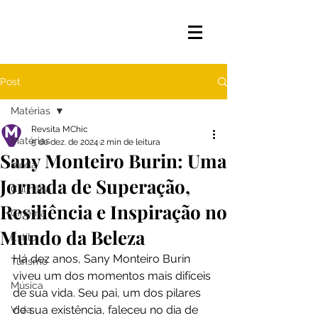
Post
Matérias
Revsita MChic
Matérias
5 de dez. de 2024
2 min de leitura
Sany Monteiro Burin: Uma
Moda
Jornada de Superação,
Culinária
Resiliência e Inspiração no
Cinema
Mundo da Beleza
Estilo
Há dez anos, Sany Monteiro Burin 
Turismo
viveu um dos momentos mais difíceis 
Música
de sua vida. Seu pai, um dos pilares 
de sua existência, faleceu no dia de 
Vida