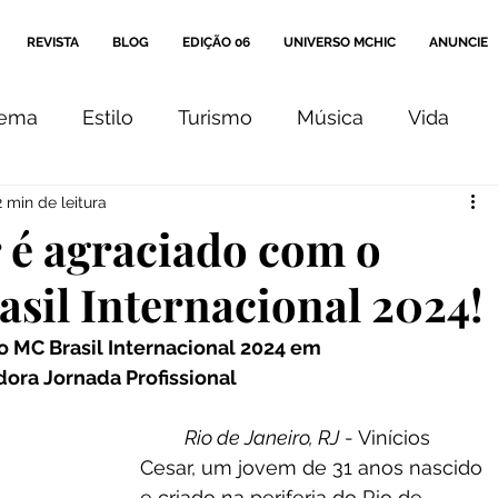
REVISTA
BLOG
EDIÇÃO 06
UNIVERSO MCHIC
ANUNCIE
nema
Estilo
Turismo
Música
Vida
2 min de leitura
Arte
Cultura
Comportamento
Editorial
r é agraciado com o
sil Internacional 2024!
Coluna
Ensaio
o MC Brasil Internacional 2024 em 
ora Jornada Profissional
Rio de Janeiro, RJ
 - Vinícios 
Cesar, um jovem de 31 anos nascido 
e criado na periferia do Rio de 