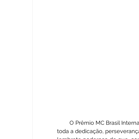
	O Prêmio MC Brasil Internacional 2024 é um reconhecimento merecido por 
toda a dedicação, perseverança 