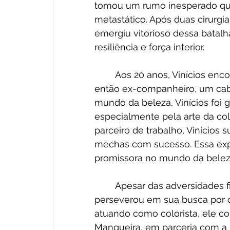
tomou um rumo inesperado qua
metastático. Após duas cirurgi
emergiu vitorioso dessa batal
resiliência e força interior.
	Aos 20 anos, Vinícios encontrou seu chamado profissional ao conhecer seu 
então ex-companheiro, um cabe
mundo da beleza, Vinícios foi 
especialmente pela arte da col
parceiro de trabalho, Vinícios 
mechas com sucesso. Essa exper
promissora no mundo da belez
	Apesar das adversidades financeiras e da falta de recursos, Vinícios 
perseverou em sua busca por 
atuando como colorista, ele co
Mangueira, em parceria com a