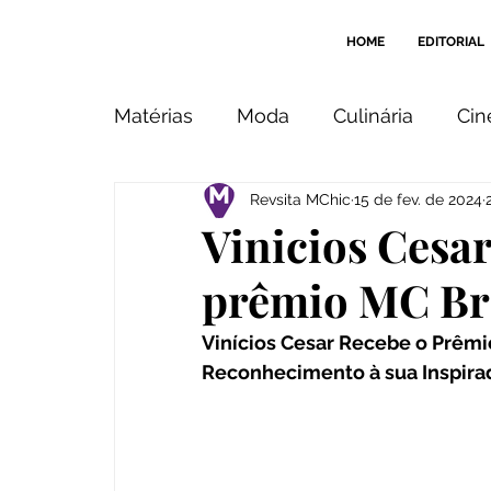
HOME
EDITORIAL
Matérias
Moda
Culinária
Ci
Revsita MChic
15 de fev. de 2024
Imagem
Beleza
Design
Vinicios Cesa
prêmio MC Bra
Cantos & Recantos
Indicação
Vinícios Cesar Recebe o Prêmi
Reconhecimento à sua Inspirad