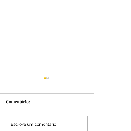
Comentários
Elisa Pires – Dedicação,
Cauane Santos –
Escreva um comentário