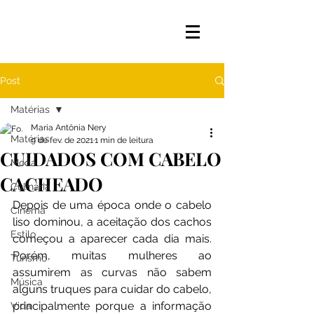
Post
Matérias
Maria Antônia Nery
Matérias
9 de fev. de 2021
1 min de leitura
CUIDADOS COM CABELO
Moda
CACHEADO
Culinária
Depois de uma época onde o cabelo 
Cinema
liso dominou, a aceitação dos cachos 
Estilo
começou a aparecer cada dia mais. 
Porém, muitas mulheres ao 
Turismo
assumirem as curvas não sabem 
Música
alguns truques para cuidar do cabelo, 
principalmente porque a informação 
Vida