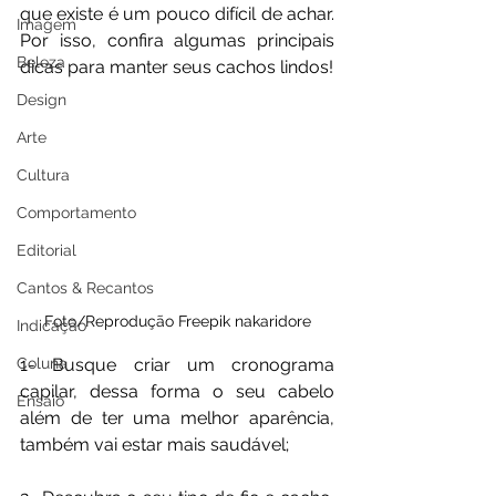
que existe é um pouco difícil de achar. 
Imagem
Por isso, confira algumas principais 
Beleza
dicas para manter seus cachos lindos!
Design
Arte
Cultura
Comportamento
Editorial
Cantos & Recantos
Foto/Reprodução Freepik nakaridore
Indicação
Coluna
1- Busque criar um cronograma 
capilar, dessa forma o seu cabelo 
Ensaio
além de ter uma melhor aparência, 
também vai estar mais saudável;