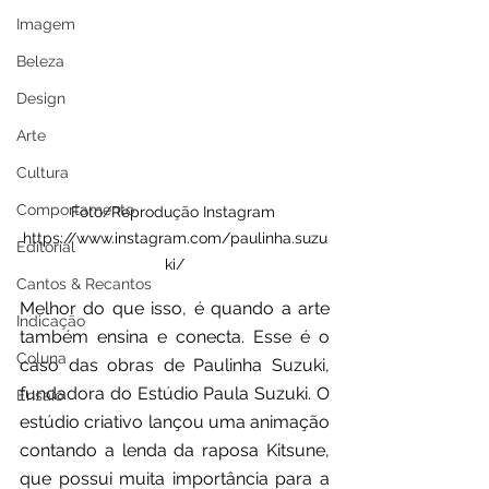
Imagem
Beleza
Design
Arte
Cultura
Comportamento
Foto/Reprodução Instagram 
https://www.instagram.com/paulinha.suzu
Editorial
ki/
Cantos & Recantos
Melhor do que isso, é quando a arte 
Indicação
também ensina e conecta. Esse é o 
Coluna
caso das obras de Paulinha Suzuki, 
fundadora do Estúdio Paula Suzuki. O 
Ensaio
estúdio criativo lançou uma animação 
contando a lenda da raposa Kitsune, 
que possui muita importância para a 