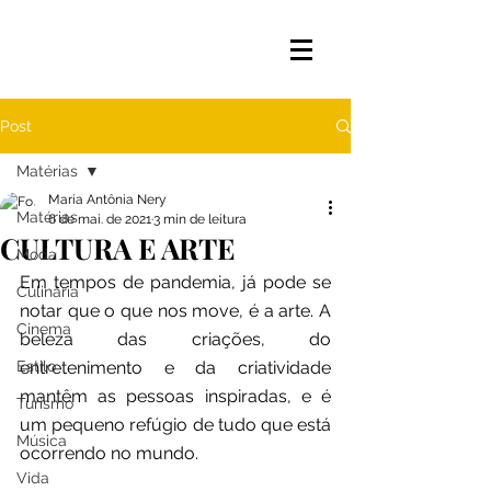
Post
Matérias
Maria Antônia Nery
Matérias
6 de mai. de 2021
3 min de leitura
CULTURA E ARTE
Moda
Em tempos de pandemia, já pode se 
Culinária
notar que o que nos move, é a arte. A 
Cinema
beleza das criações, do 
Estilo
entretenimento e da criatividade 
mantêm as pessoas inspiradas, e é 
Turismo
um pequeno refúgio de tudo que está 
Música
ocorrendo no mundo.
Vida