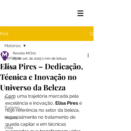
Post
Matérias
Revsita MChic
Matérias
25 de set. de 2025
1 min de leitura
Elisa Pires – Dedicação,
Moda
Técnica e Inovação no
Culinária
Universo da Beleza
Cinema
Com uma trajetória marcada pela 
Estilo
excelência e inovação, 
Elisa Pires
 é 
Turismo
hoje referência no setor da beleza, 
especialmente no tratamento de 
Música
queda capilar e em técnicas 
Vida