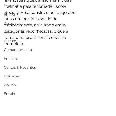
avançadas que transformam vidas. 
Imagem
Formada pela renomada Escola 
Society, Elisa construiu ao longo dos 
Beleza
anos um portfólio sólido de 
Design
conhecimento, atualizado em 12 
categorias reconhecidas, o que a 
Arte
torna uma profissional versátil e 
Cultura
completa.
Comportamento
Editorial
Cantos & Recantos
Indicação
Coluna
Ensaio