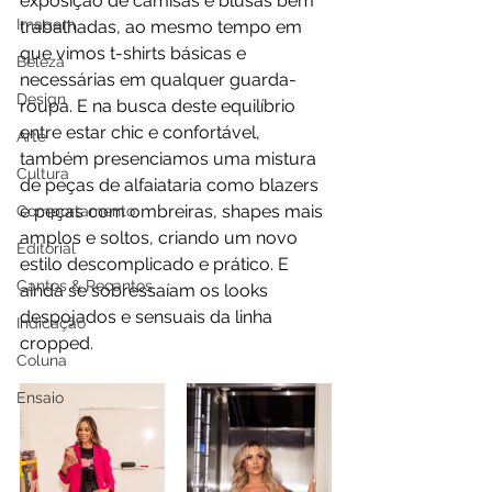
exposição de camisas e blusas bem 
Imagem
trabalhadas, ao mesmo tempo em 
que vimos t-shirts básicas e 
Beleza
necessárias em qualquer guarda-
Design
roupa. E na busca deste equilíbrio 
entre estar chic e confortável, 
Arte
também presenciamos uma mistura 
Cultura
de peças de alfaiataria como blazers 
e peças com ombreiras, shapes mais 
Comportamento
amplos e soltos, criando um novo 
Editorial
estilo descomplicado e prático. E 
Cantos & Recantos
ainda se sobressaíam os looks 
despojados e sensuais da linha 
Indicação
cropped. 
Coluna
Ensaio