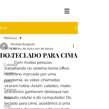
Post
Matérias
Michele Borghetti
Matérias
5 de fev. de 2021
1 min de leitura
DO TECLADO PARA CIMA
Moda
	Com muitas pessoas 
Culinária
trabalhando no sistema home office, 
Cinema
neste ano marcado por uma 
pandemia, as vídeo-chamadas 
Estilo
viraram rotina. Assim, cabelos, make, 
Turismo
acessórios ganharam destaque nas 
telas do celular e do computador. Do 
Música
teclado para cima, assistimos a uma 
Vida