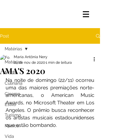
Post
Matérias
Maria Antônia Nery
Matérias
24 de nov. de 2020
1 min de leitura
AMA'S 2020
Moda
Na noite de domingo (22/11) ocorreu 
Culinária
uma das maiores premiações norte-
Cinema
americanas, o American Music 
Awards, no Microsoft Theater em Los 
Estilo
Angeles. O prêmio busca reconhecer 
Turismo
os artistas musicais estadounidenses 
que estão bombando.
Música
Vida