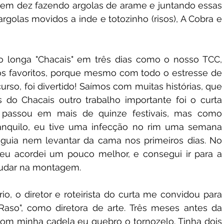
em dez fazendo argolas de arame e juntando essas 
rgolas movidos a inde e totozinho (risos), A Cobra e 
o longa "Chacais" em três dias como o nosso TCC, 
s favoritos, porque mesmo com todo o estresse de 
rso, foi divertido! Saímos com muitas histórias, que 
 do Chacais outro trabalho importante foi o curta 
á passou em mais de quinze festivais, mas como 
anquilo, eu tive uma infecção no rim uma semana 
guia nem levantar da cama nos primeiros dias. No 
u acordei um pouco melhor, e consegui ir para a 
judar na montagem. 
, o diretor e roteirista do curta me convidou para 
Raso", como diretora de arte. Três meses antes da 
com minha cadela eu quebro o tornozelo. Tinha dois 