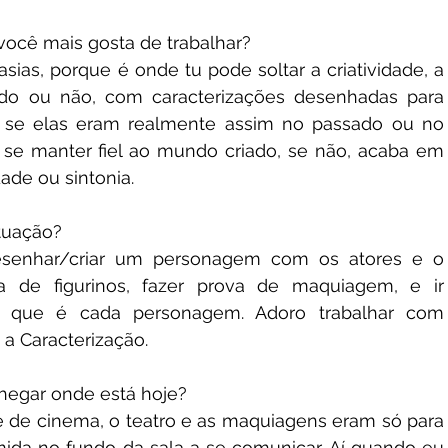
você mais gosta de trabalhar?
sias, porque é onde tu pode soltar a criatividade, a 
do ou não, com caracterizações desenhadas para 
se elas eram realmente assim no passado ou no 
 se manter fiel ao mundo criado, se não, acaba em 
de ou sintonia.
atuação?
esenhar/criar um personagem com os atores e o 
ia de figurinos, fazer prova de maquiagem, e ir 
 que é cada personagem. Adoro trabalhar com 
a Caracterização.
chegar onde está hoje?
e de cinema, o teatro e as maquiagens eram só para 
mida no fundo da sala a se comunicar. Aí quando eu 