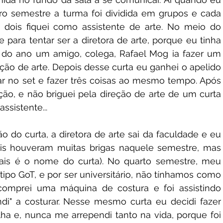
iro semestre a turma foi dividida em grupos e cada 
s dois fiquei como assistente de arte. No meio do 
ara tentar ser a diretora de arte, porque eu tinha 
o do ano um amigo, colega, Rafael Mog ia fazer um 
ão de arte. Depois desse curta eu ganhei o apelido 
rar no set e fazer três coisas ao mesmo tempo. Após 
ição, e não briguei pela direção de arte de um curta 
ssistente... 
do curta, a diretora de arte sai da faculdade e eu 
is houveram muitas brigas naquele semestre, mas 
mais é o nome do curta). No quarto semestre, meu 
tipo GoT, e por ser universitário, não tínhamos como 
 comprei uma máquina de costura e foi assistindo 
i" a costurar. Nesse mesmo curta eu decidi fazer 
 e, nunca me arrependi tanto na vida, porque foi 