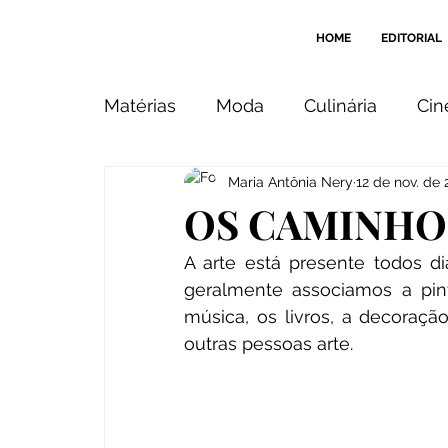
HOME
EDITORIAL
Matérias
Moda
Culinária
Ci
Maria Antônia Nery
12 de nov. de
Imagem
Beleza
Design
OS CAMINHO
A arte está presente todos d
Cantos & Recantos
Indicação
geralmente associamos a pint
música, os livros, a decoração
outras pessoas arte.