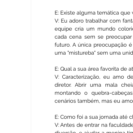
E: Existe alguma temática que 
V: Eu adoro trabalhar com fanta
equipe cria um mundo colori
cada cena sem se preocupar 
futuro. A única preocupação é
uma "mistureba" sem uma unida
E: Qual a sua área favorita de 
V: Caracterização, eu amo d
diretor. Abrir uma mala che
montando o quebra-cabeças
cenários também, mas eu amo 
E: Como foi a sua jornada até 
V: Antes de entrar na faculdad
diversão, e ajudar a menina tí