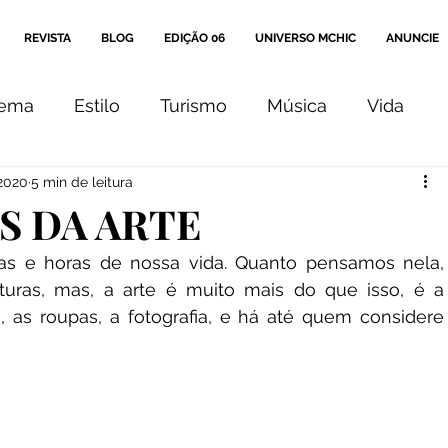
REVISTA
BLOG
EDIÇÃO 06
UNIVERSO MCHIC
ANUNCIE
nema
Estilo
Turismo
Música
Vida
 2020
5 min de leitura
Arte
Cultura
Comportamento
Editorial
S DA ARTE
ias e horas de nossa vida. Quanto pensamos nela, 
Coluna
Ensaio
uras, mas, a arte é muito mais do que isso, é a 
, as roupas, a fotografia, e há até quem considere 