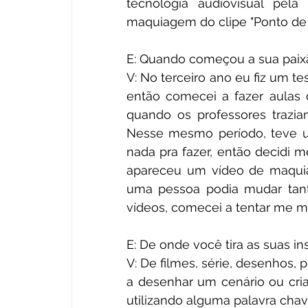
tecnologia audiovisual pel
maquiagem do clipe "Ponto de 
E: Quando começou a sua paixã
V: No terceiro ano eu fiz um te
então comecei a fazer aulas d
quando os professores trazi
Nesse mesmo período, teve u
nada pra fazer, então decidi m
apareceu um vídeo de maquia
uma pessoa podia mudar tanto 
vídeos, comecei a tentar me maq
E: De onde você tira as suas in
V: De filmes, série, desenhos, p
a desenhar um cenário ou criar
utilizando alguma palavra cha