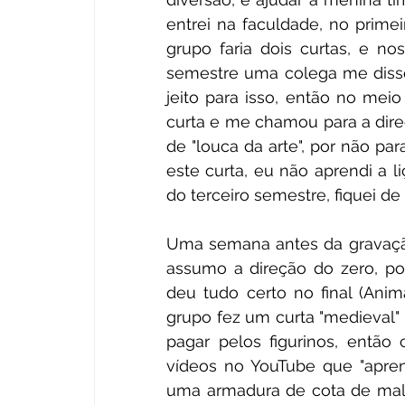
entrei na faculdade, no prime
grupo faria dois curtas, e no
semestre uma colega me disse p
jeito para isso, então no mei
curta e me chamou para a direç
de "louca da arte", por não pa
este curta, eu não aprendi a l
do terceiro semestre, fiquei de a
Uma semana antes da gravação 
assumo a direção do zero, po
deu tudo certo no final (Ani
grupo fez um curta "medieval" 
pagar pelos figurinos, então
vídeos no YouTube que "aprend
uma armadura de cota de malha