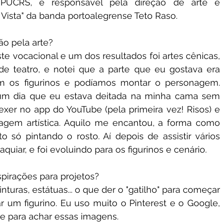
a PUCRS, e responsável pela direção de arte e 
Vista" da banda portoalegrense Teto Raso.
o pela arte?
ste vocacional e um dos resultados foi artes cênicas, 
e teatro, e notei que a parte que eu gostava era 
am os figurinos e podíamos montar o personagem. 
m dia que eu estava deitada na minha cama sem 
exer no app do YouTube (pela primeira vez! Risos) e 
gem artística. Aquilo me encantou, a forma como 
só pintando o rosto. Aí depois de assistir vários 
uiar, e foi evoluindo para os figurinos e cenário.
spirações para projetos?
inturas, estátuas... o que der o "gatilho" para começar 
 um figurino. Eu uso muito o Pinterest e o Google, 
ve para achar essas imagens.