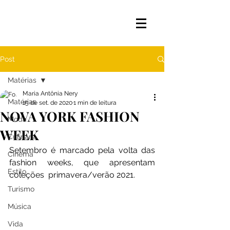
Post
Matérias
Maria Antônia Nery
Matérias
15 de set. de 2020
1 min de leitura
NOVA YORK FASHION
Moda
WEEK
Culinária
Setembro é marcado pela volta das 
Cinema
fashion weeks, que apresentam 
Estilo
coleções  primavera/verão 2021.
Turismo
Música
Vida