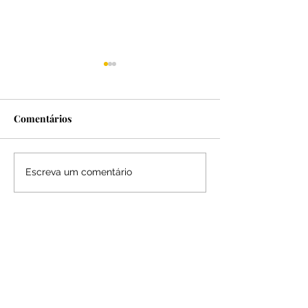
Comentários
MISS UNIVERSO
HAVAINAS X F
Escreva um comentário